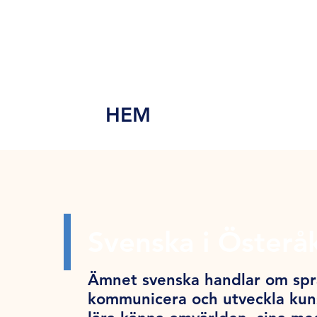
MEN
Y
HEM
Svenska i Österå
Ämnet svenska handlar om språ
kommunicera och utveckla kuns