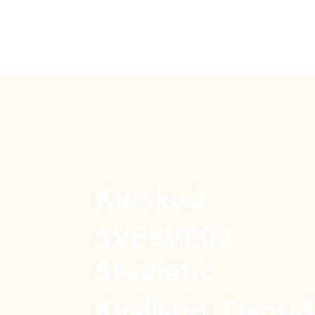
Kurskod
SVESVE03
Studietid
Kvällstid, Dagtid