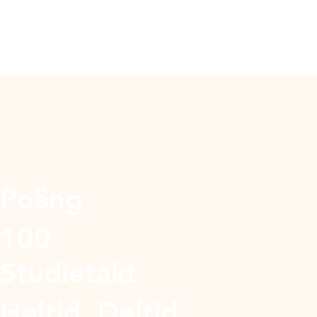
Poäng
100
Studietakt
Heltid, Deltid