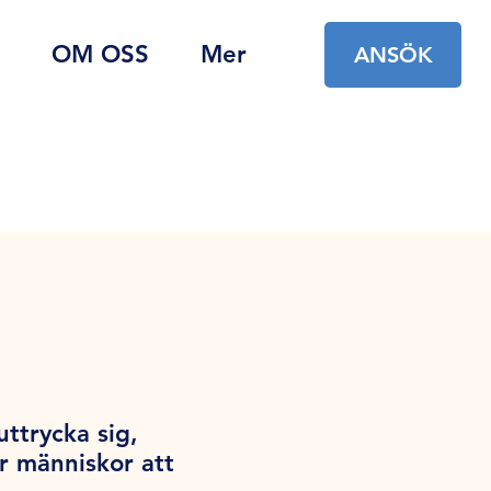
OM OSS
Mer
ANSÖK
ttrycka sig,
r människor att