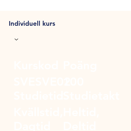
Individuell kurs
Kurskod
Poäng
SVESVE02
100
Studietid
Studietakt
Kvällstid,
Heltid,
Dagtid
Deltid