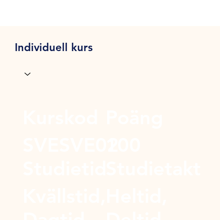
Individuell kurs
Kurskod
Poäng
SVESVE02
100
Studietid
Studietakt
Kvällstid,
Heltid,
Dagtid
Deltid