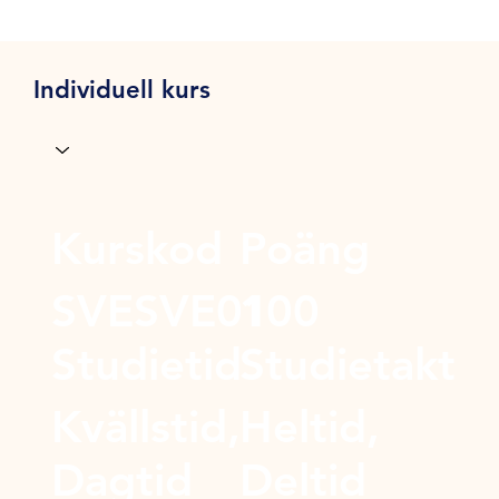
Individuell kurs
Kurskod
Poäng
SVESVE01
100
Studietid
Studietakt
Kvällstid,
Heltid,
Dagtid
Deltid