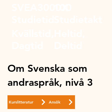
SVEA3000X
100
Studietid
Studietakt
Kvällstid,
Heltid,
Dagtid
Deltid
Om Svenska som
andraspråk, nivå 3
Kurslitteratur
Ansök