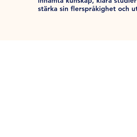
inhämta kunskap, klara studier
stärka sin flerspråkighet och u