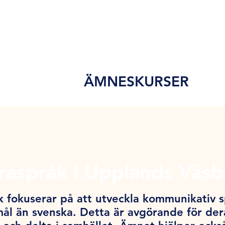
ÄMNESKURSER
raspråk i Upplands Väsb
 fokuserar på att utveckla kommunikativ 
l än svenska. Detta är avgörande för der