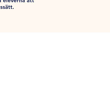
å eleverna att
ssätt.