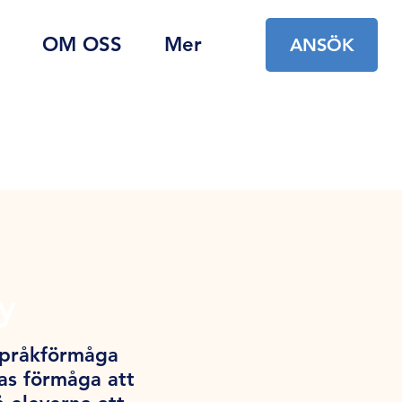
OM OSS
Mer
ANSÖK
y
språkförmåga
as förmåga att