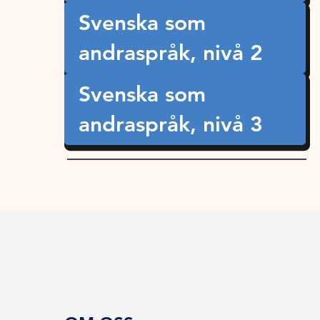
Svenska som
andraspråk, nivå 2
Svenska som
andraspråk, nivå 3