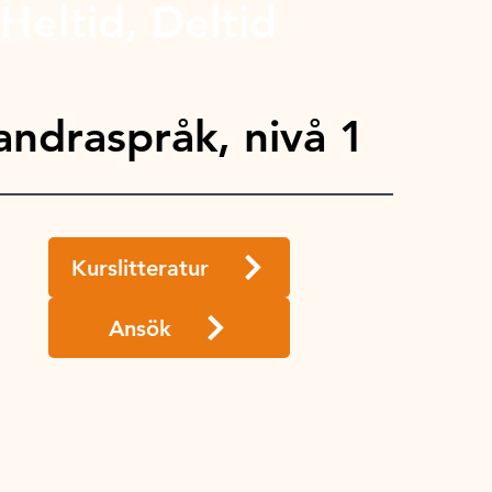
Heltid, Deltid
ndraspråk, nivå 1
Kurslitteratur
Ansök