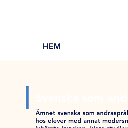
MEN
Y
HEM
Svenska som and
Ämnet svenska som andraspråk
hos elever med annat modersmå