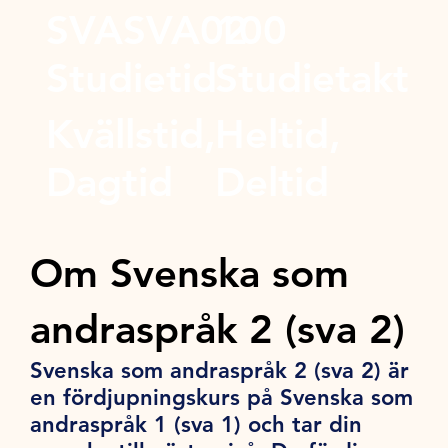
SVASVA02
100
Studietid
Studietakt
Kvällstid,
Heltid,
Dagtid
Deltid
Om Svenska som
andraspråk 2 (sva 2)
Svenska som andraspråk 2 (sva 2) är
en fördjupningskurs på Svenska som
andraspråk 1 (sva 1) och tar din