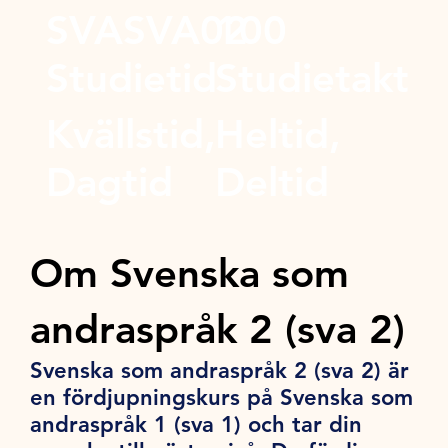
SVASVA02
100
Studietid
Studietakt
Kvällstid,
Heltid,
Dagtid
Deltid
Om Svenska som
andraspråk 2 (sva 2)
Svenska som andraspråk 2 (sva 2) är
en fördjupningskurs på Svenska som
andraspråk 1 (sva 1) och tar din