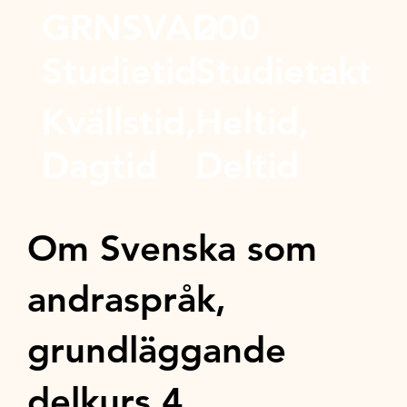
GRNSVAD
200
Studietid
Studietakt
Kvällstid,
Heltid,
Dagtid
Deltid
Om Svenska som
andraspråk,
grundläggande
delkurs 4