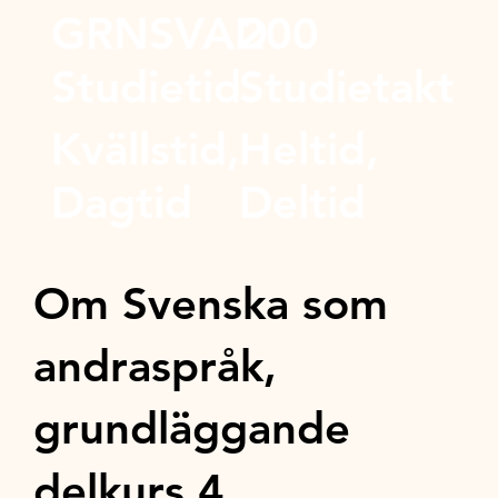
GRNSVAD
200
Studietid
Studietakt
Kvällstid,
Heltid,
Dagtid
Deltid
Om Svenska som
andraspråk,
grundläggande
delkurs 4