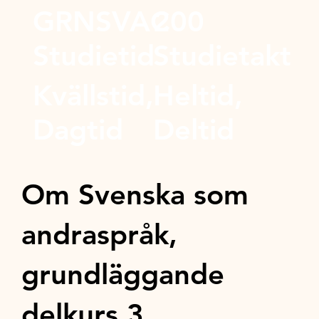
GRNSVAC
200
Studietid
Studietakt
Kvällstid,
Heltid,
Dagtid
Deltid
Om Svenska som
andraspråk,
grundläggande
delkurs 3