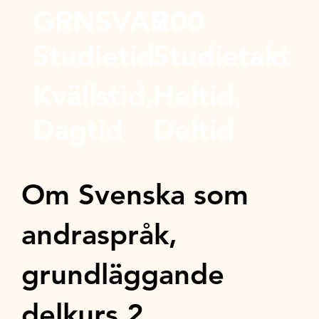
GRNSVAB
200
Studietid
Studietakt
Kvällstid,
Heltid,
Dagtid
Deltid
Om Svenska som
andraspråk,
grundläggande
delkurs 2