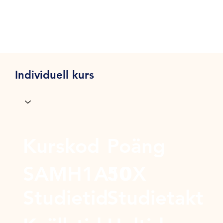
Individuell kurs
Kurskod
Poäng
SAMH1A10X
50
Studietid
Studietakt