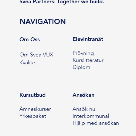
Svea Partners: Together we build.
NAVIGATION
Elevintranät
Om Oss
Prövning
Om Svea VUX
Kurslitteratur
Kvalitet
Diplom
Kursutbud
Ansökan
Ämneskurser
Ansök nu
Yrkespaket
Interkommunal
Hjälp med ansökan