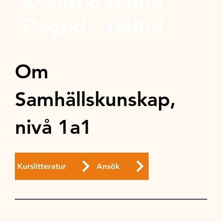
Kvällstid,
Heltid,
Dagtid
Deltid
Om
Samhällskunskap,
nivå 1a1
Kurslitteratur
Ansök