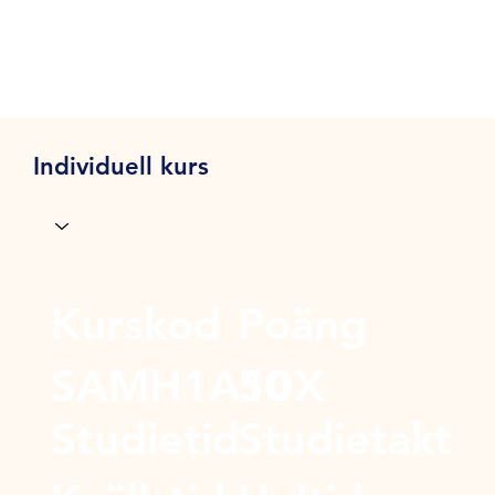
Individuell kurs
Kurskod
Poäng
SAMH1A10X
50
Studietid
Studietakt