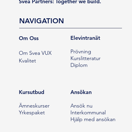
Svea Partners: Together we build.
NAVIGATION
Elevintranät
Om Oss
Prövning
Om Svea VUX
Kurslitteratur
Kvalitet
Diplom
Kursutbud
Ansökan
Ämneskurser
Ansök nu
Yrkespaket
Interkommunal
Hjälp med ansökan