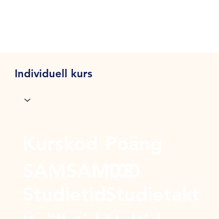
Individuell kurs
Kurskod
Poäng
SAMSAM02
100
Studietid
Studietakt