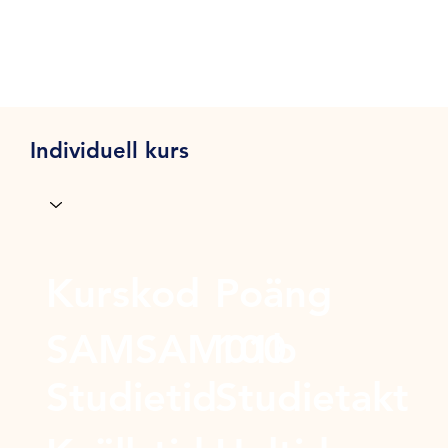
Individuell kurs
Kurskod
Poäng
SAMSAM01b
100
Studietid
Studietakt