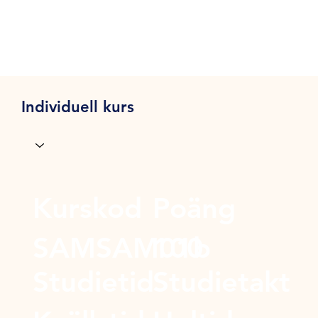
Individuell kurs
Kurskod
Poäng
SAMSAM01b
100
Studietid
Studietakt