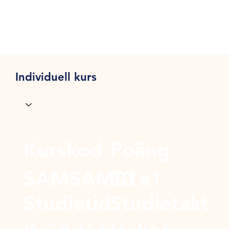
Individuell kurs
Kurskod
Poäng
SAMSAM01a1
50
Studietid
Studietakt