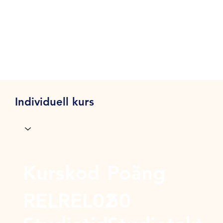
Individuell kurs
Kurskod
Poäng
RELREL02
50