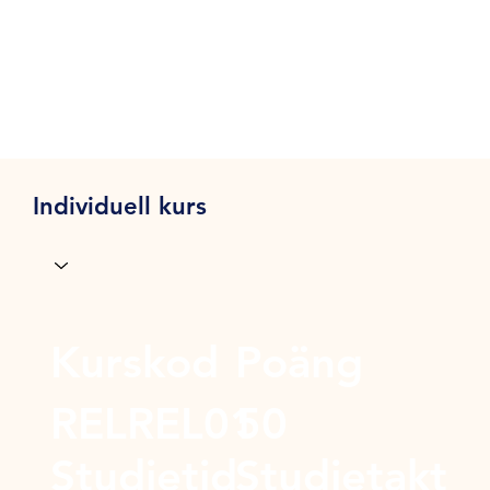
Individuell kurs
Kurskod
Poäng
RELREL01
50
Studietid
Studietakt