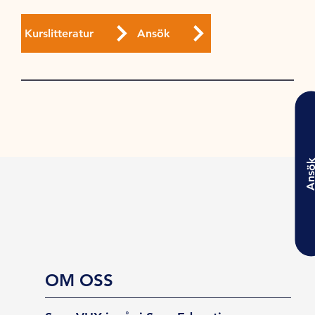
Kurslitteratur
Ansök
Ansö
OM OSS