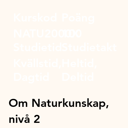
Kurskod
Poäng
NATU2000X
100
Studietid
Studietakt
Kvällstid,
Heltid,
Dagtid
Deltid
Om Naturkunskap,
nivå 2