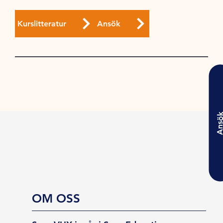
Kurslitteratur
Ansök
Ansö
OM OSS