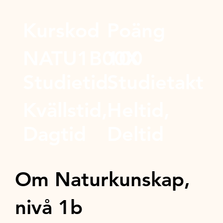
Kurskod
Poäng
NATU1B00X
100
Studietid
Studietakt
Kvällstid,
Heltid,
Dagtid
Deltid
Om Naturkunskap,
nivå 1b