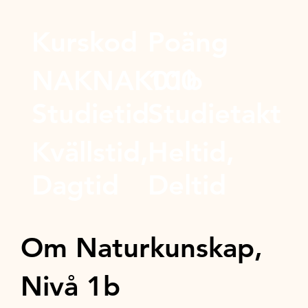
Kurskod
Poäng
NAKNAK01b
100
Studietid
Studietakt
Kvällstid,
Heltid,
Dagtid
Deltid
Om Naturkunskap,
Nivå 1b