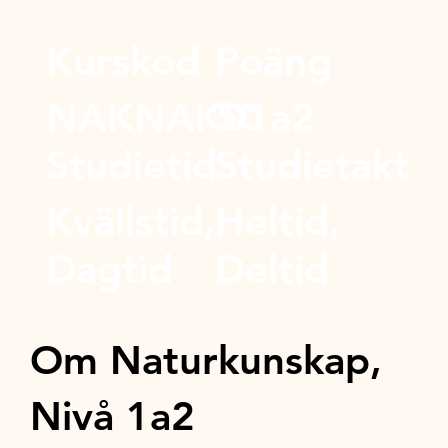
Kurskod
Poäng
NAKNAK01a2
50
Studietid
Studietakt
Kvällstid,
Heltid,
Dagtid
Deltid
Om Naturkunskap,
Nivå 1a2