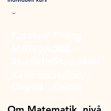
Kurskod
Poäng
MATE2A00X
100
Studietid
Studietakt
Kvällstid,
Heltid,
Dagtid
Deltid
Om Matematik, nivå