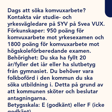
Dags att söka komvuxarbete?
Kontakta vår studie- och
yrkesvägledare på SYV på Svea VUX.
Förkunskaper:
950 poäng för
komvuxarbete mot yrkesexamen och
1800 poäng för komvuxarbete mot
högskoleförberedande examen.
Behörighet:
Du ska ha fyllt 20
år/fyller det iår eller ha slutbetyg
från gymnasiet. Du behöver vara
folkboförd i den kommun du ska
söka utbildning i. Detta på grund av
att kommunen sköter och beslutar
antagningarna.
Betygsskala:
E (godkänt) eller F (icke
godkänt).