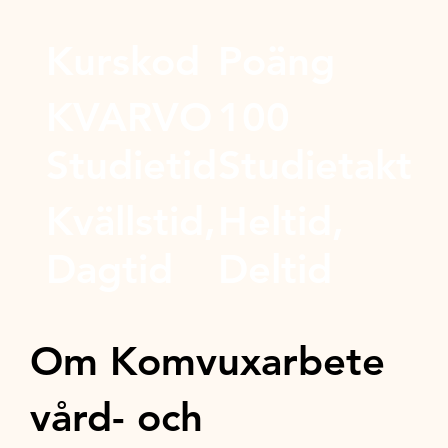
Kurskod
Poäng
KVARVO
100
Studietid
Studietakt
Kvällstid,
Heltid,
Dagtid
Deltid
Om Komvuxarbete
vård- och