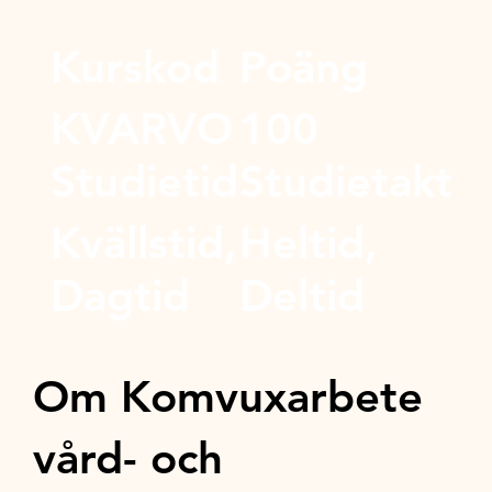
Kurskod
Poäng
KVARVO
100
Studietid
Studietakt
Kvällstid,
Heltid,
Dagtid
Deltid
Om Komvuxarbete
vård- och