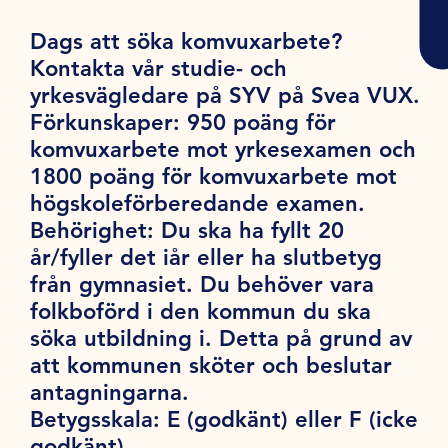
Dags att söka komvuxarbete?
Kontakta vår studie- och
yrkesvägledare på SYV på Svea VUX.
Förkunskaper:
950 poäng för
komvuxarbete mot yrkesexamen och
1800 poäng för komvuxarbete mot
högskoleförberedande examen.
Behörighet:
Du ska ha fyllt 20
år/fyller det iår eller ha slutbetyg
från gymnasiet. Du behöver vara
folkboförd i den kommun du ska
söka utbildning i. Detta på grund av
att kommunen sköter och beslutar
antagningarna.
Betygsskala:
E (godkänt) eller F (icke
godkänt).