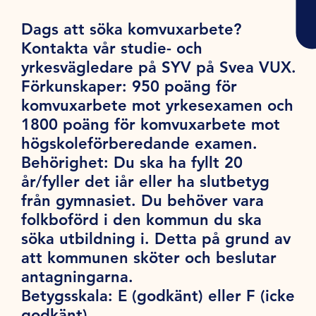
Dags att söka komvuxarbete?
Kontakta vår studie- och
yrkesvägledare på SYV på Svea VUX.
Förkunskaper:
950 poäng för
komvuxarbete mot yrkesexamen och
1800 poäng för komvuxarbete mot
högskoleförberedande examen.
Behörighet:
Du ska ha fyllt 20
år/fyller det iår eller ha slutbetyg
från gymnasiet. Du behöver vara
folkboförd i den kommun du ska
söka utbildning i. Detta på grund av
att kommunen sköter och beslutar
antagningarna.
Betygsskala:
E (godkänt) eller F (icke
godkänt).