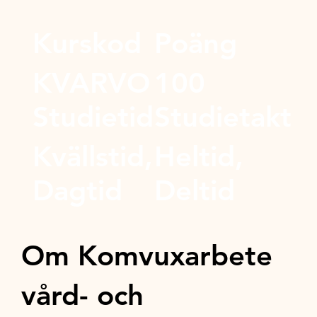
Kurskod
Poäng
KVARVO
100
Studietid
Studietakt
Kvällstid,
Heltid,
Dagtid
Deltid
Om Komvuxarbete
vård- och