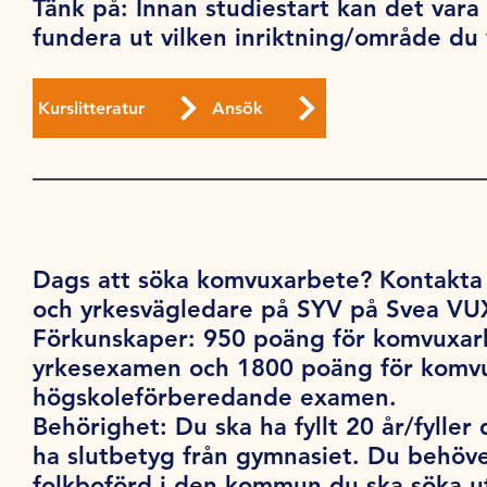
Tänk på
: Innan studiestart kan det vara
fundera ut vilken inriktning/område du v
Kurslitteratur
Ansök
Dags att söka komvuxarbete?
Kontakta 
och yrkesvägledare på SYV på Svea VU
Förkunskaper:
950 poäng för komvuxar
yrkesexamen och 1800 poäng för komv
högskoleförberedande examen.
Behörighet:
Du ska ha fyllt 20 år/fyller 
ha slutbetyg från gymnasiet. Du behöve
folkboförd i den kommun du ska söka ut