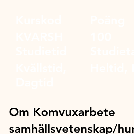
Kurskod
Poäng
KVARSH
100
Studietid
Studiet
Kvällstid,
Heltid, 
Dagtid
Om Komvuxarbete
samhällsvetenskap/hu