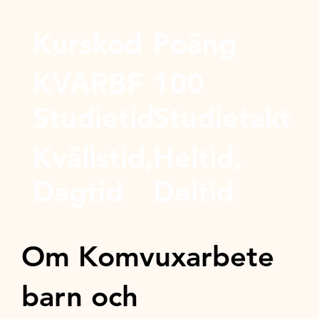
Kurskod
Poäng
KVARBF
100
Studietid
Studietakt
Kvällstid,
Heltid,
Dagtid
Deltid
Om Komvuxarbete
barn och