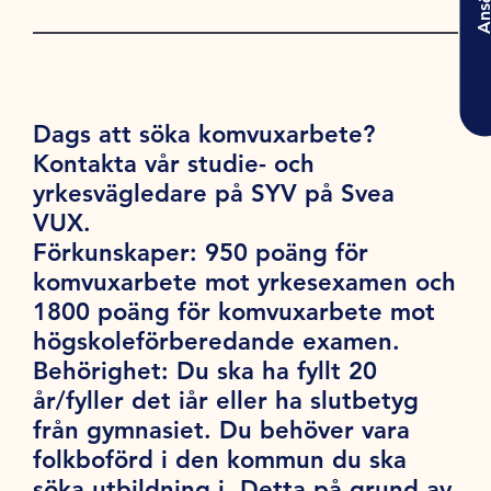
Ansö
Dags att söka komvuxarbete?
Kontakta vår studie- och
yrkesvägledare på SYV på Svea
VUX.
Förkunskaper:
950 poäng för
komvuxarbete mot yrkesexamen och
1800 poäng för komvuxarbete mot
högskoleförberedande examen.
Behörighet:
Du ska ha fyllt 20
år/fyller det iår eller ha slutbetyg
från gymnasiet. Du behöver vara
folkboförd i den kommun du ska
söka utbildning i. Detta på grund av