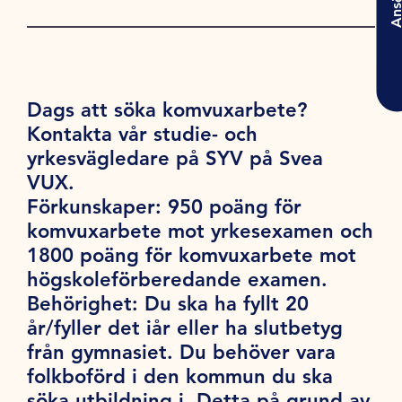
Ansö
Dags att söka komvuxarbete?
Kontakta vår studie- och
yrkesvägledare på SYV på Svea
VUX.
Förkunskaper:
950 poäng för
komvuxarbete mot yrkesexamen och
1800 poäng för komvuxarbete mot
högskoleförberedande examen.
Behörighet:
Du ska ha fyllt 20
år/fyller det iår eller ha slutbetyg
från gymnasiet. Du behöver vara
folkboförd i den kommun du ska
söka utbildning i. Detta på grund av