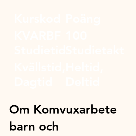
Kurskod
Poäng
KVARBF
100
Studietid
Studietakt
Kvällstid,
Heltid,
Dagtid
Deltid
Om Komvuxarbete
barn och