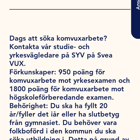
Ansö
Dags att söka komvuxarbete?
Kontakta vår studie- och
yrkesvägledare på SYV på Svea
VUX.
Förkunskaper:
950 poäng för
komvuxarbete mot yrkesexamen och
1800 poäng för komvuxarbete mot
högskoleförberedande examen.
Behörighet:
Du ska ha fyllt 20
år/fyller det iår eller ha slutbetyg
från gymnasiet. Du behöver vara
folkboförd i den kommun du ska
söka utbildning i. Detta på grund av