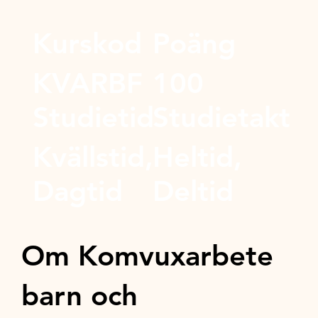
Kurskod
Poäng
KVARBF
100
Studietid
Studietakt
Kvällstid,
Heltid,
Dagtid
Deltid
Om Komvuxarbete
barn och