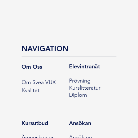
NAVIGATION
Elevintranät
Om Oss
Prövning
Om Svea VUX
Kurslitteratur
Kvalitet
Diplom
Kursutbud
Ansökan
Ämneskurser
Ansök nu