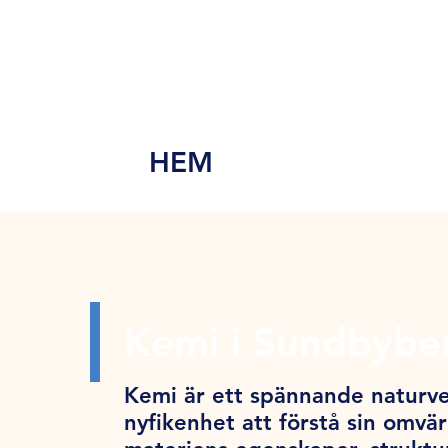
MEN
Y
HEM
Kemi i Sundbybe
Kemi är ett spännande naturve
nyfikenhet att förstå sin omv