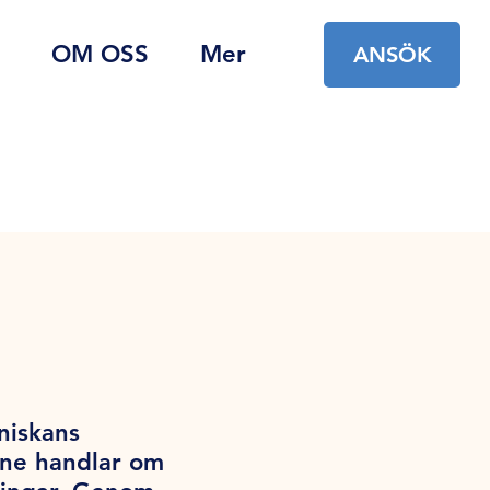
OM OSS
Mer
ANSÖK
niskans
mne handlar om