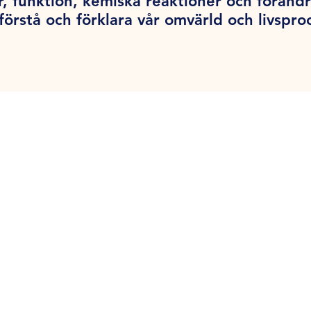
r, funktion, kemiska reaktioner och föränd
förstå och förklara vår omvärld och livspro