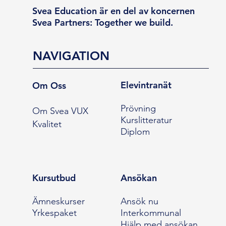
Svea Education är en del av koncernen
Svea Partners: Together we build.
NAVIGATION
Elevintranät
Om Oss
Prövning
Om Svea VUX
Kurslitteratur
Kvalitet
Diplom
Kursutbud
Ansökan
Ämneskurser
Ansök nu
Yrkespaket
Interkommunal
Hjälp med ansökan