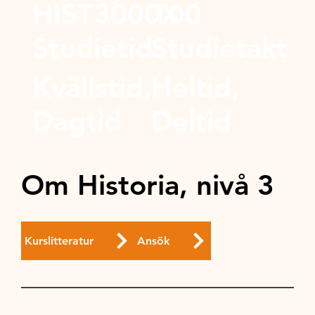
HIST3000X
100
Studietid
Studietakt
Kvällstid,
Heltid,
Dagtid
Deltid
Om Historia, nivå 3
Kurslitteratur
Ansök