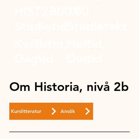
HIST2B00X
100
Studietid
Studietakt
Kvällstid,
Heltid,
Dagtid
Deltid
Om Historia, nivå 2b
Kurslitteratur
Ansök