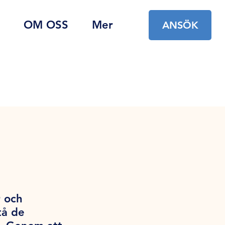
OM OSS
Mer
ANSÖK
r och
tå de