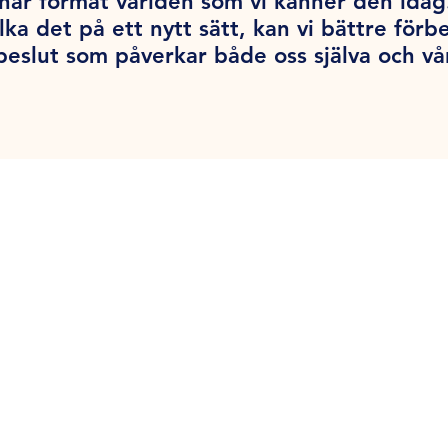
har format världen som vi känner den ida
lka det på ett nytt sätt, kan vi bättre förb
beslut som påverkar både oss själva och vå