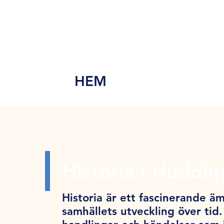
MEN
Y
HEM
Historia i Huddi
Historia är ett fascinerande äm
samhällets utveckling över tid.