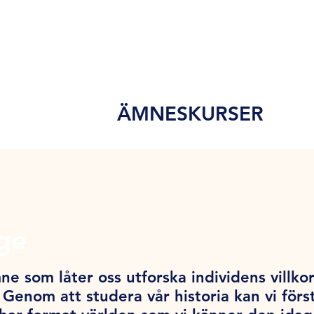
ÄMNESKURSER
nge
ne som låter oss utforska individens villko
 Genom att studera vår historia kan vi förs