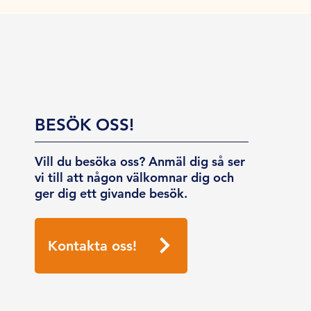
BESÖK OSS!
Vill du besöka oss? Anmäl dig så ser
vi till att någon välkomnar dig och
ger dig ett givande besök.
Kontakta oss!