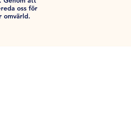
g. Genom att
ereda oss för
r omvärld.