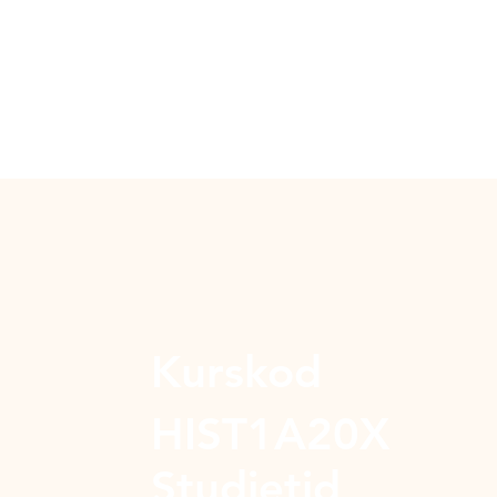
Kurskod
HIST1A20X
Studietid