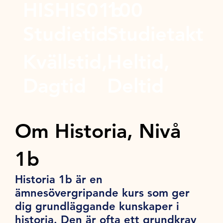
HISHIS01b
100
Studietid
Studietakt
Kvällstid,
Heltid,
Dagtid
Deltid
Om Historia, Nivå
1b
Historia 1b är en
ämnesövergripande kurs som ger
dig grundläggande kunskaper i
historia. Den är ofta ett grundkrav