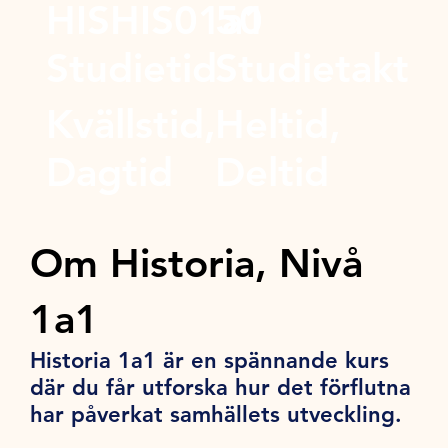
HISHIS01a1
50
Studietid
Studietakt
Kvällstid,
Heltid,
Dagtid
Deltid
Om Historia, Nivå
1a1
Historia 1a1 är en spännande kurs
där du får utforska hur det förflutna
har påverkat samhällets utveckling.