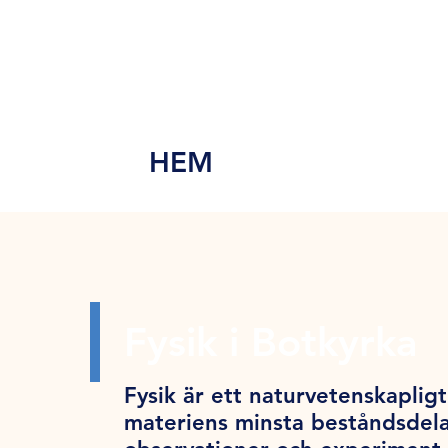
MEN
Y
HEM
Fysik i Botkyrka
Fysik är ett naturvetenskapligt 
materiens minsta beståndsdela