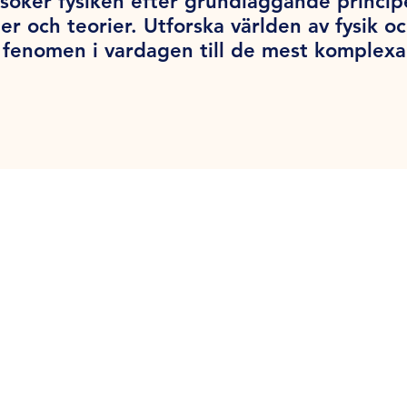
söker fysiken efter grundläggande princi
er och teorier. Utforska världen av fysik o
la fenomen i vardagen till de mest komplex