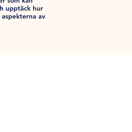
per som kan
ch upptäck hur
a aspekterna av