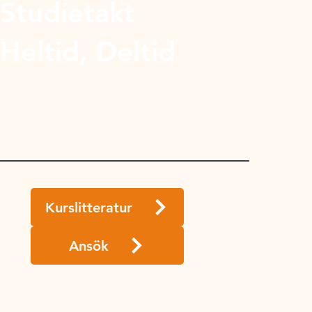
Studietakt
Heltid, Deltid
Kurslitteratur
Ansök