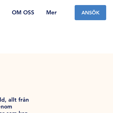
OM OSS
Mer
ANSÖK
d, allt från
Genom