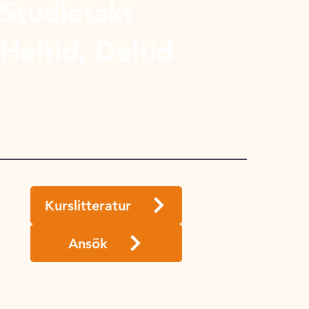
Studietakt
Heltid, Deltid
Kurslitteratur
Ansök