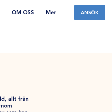
OM OSS
Mer
ANSÖK
d, allt från
Genom