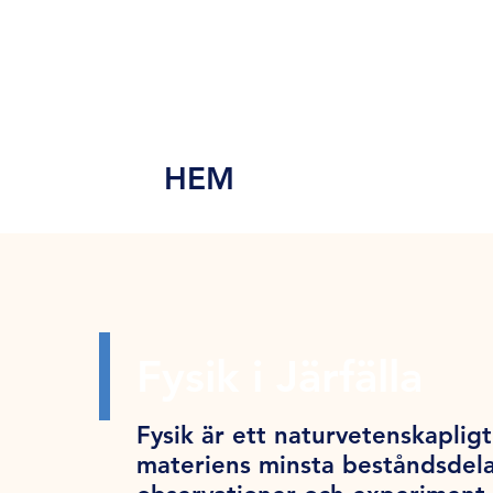
MEN
Y
HEM
Fysik i Järfälla
Fysik är ett naturvetenskapligt 
materiens minsta beståndsdela