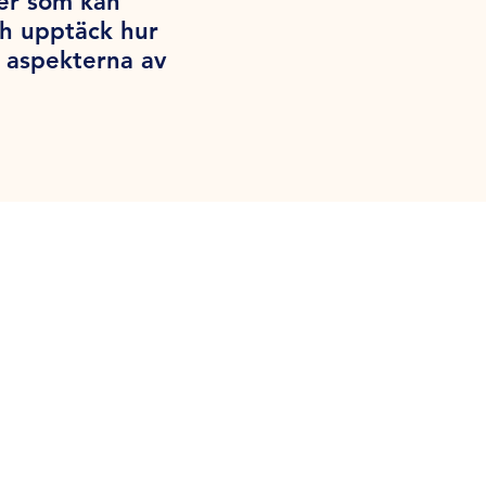
per som kan
ch upptäck hur
a aspekterna av