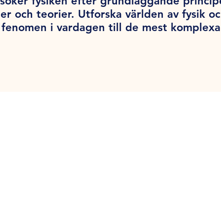
söker fysiken efter grundläggande princi
er och teorier. Utforska världen av fysik o
la fenomen i vardagen till de mest komplex