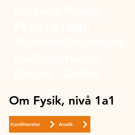
Kurskod
Poäng
FYSK1A10X
100
Studietid
Studietakt
Kvällstid,
Heltid,
Dagtid
Deltid
Om Fysik, nivå 1a1
Kurslitteratur
Ansök