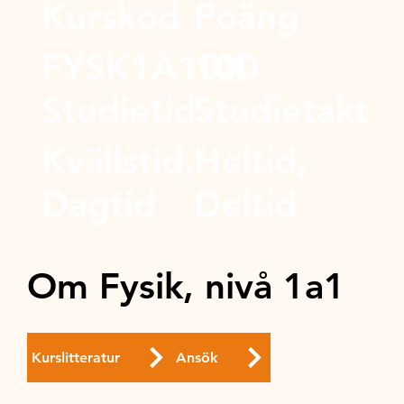
Kurskod
Poäng
FYSK1A10X
100
Studietid
Studietakt
Kvällstid,
Heltid,
Dagtid
Deltid
Om Fysik, nivå 1a1
Kurslitteratur
Ansök