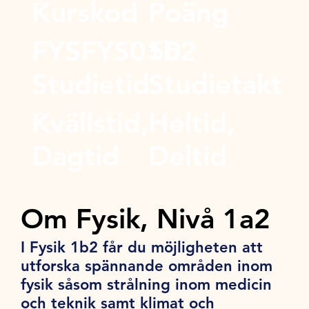
Kurskod
Poäng
FYSFYS01b2
50
Studietid
Studietakt
Kvällstid,
Heltid,
Dagtid
Deltid
Om Fysik, Nivå 1a2
I Fysik 1b2 får du möjligheten att
utforska spännande områden inom
fysik såsom strålning inom medicin
och teknik samt klimat och