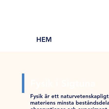
MEN
Y
HEM
Fysik i Sigtuna
Fysik är ett naturvetenskapligt 
materiens minsta beståndsdela