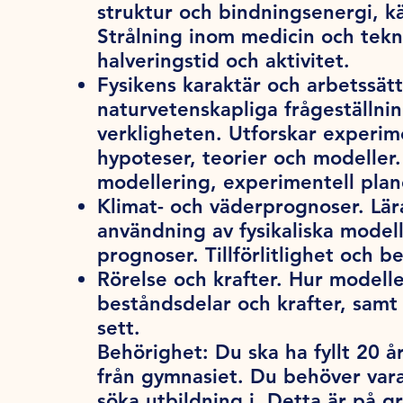
struktur och bindningsenergi, kä
Strålning inom medicin och tekni
halveringstid och aktivitet.
Fysikens karaktär och arbetssätt
naturvetenskapliga frågeställnin
verkligheten. Utforskar experime
hypoteser, teorier och modeller
modellering, experimentell plan
Klimat- och väderprognoser. Lär
användning av fysikaliska model
prognoser. Tillförlitlighet och 
Rörelse och krafter. Hur modelle
beståndsdelar och krafter, samt 
sett.
Behörighet:
Du ska ha fyllt 20 år
från gymnasiet. Du behöver var
söka utbildning i. Detta är på 