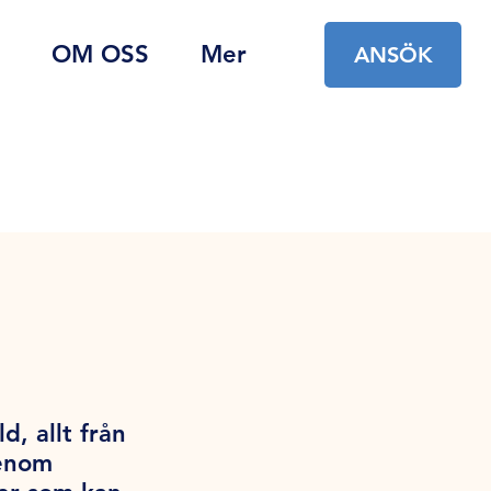
OM OSS
Mer
ANSÖK
d, allt från
Genom