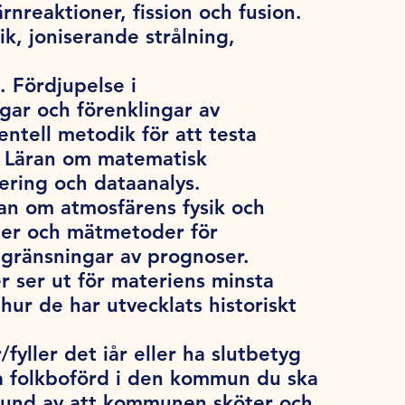
rnreaktioner, fission och fusion.
k, joniserande strålning,
. Fördjupelse i
gar och förenklingar av
ntell metodik för att testa
. Läran om matematisk
ering och dataanalys.
an om atmosfärens fysik och
ler och mätmetoder för
begränsningar av prognoser.
r ser ut för materiens minsta
hur de har utvecklats historiskt
/fyller det iår eller ha slutbetyg
a folkboförd i den kommun du ska
grund av att kommunen sköter och