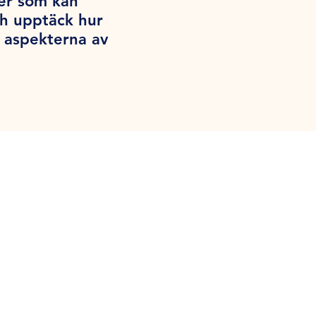
per som kan
ch upptäck hur
a aspekterna av