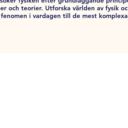
söker fysiken efter grundläggande princi
er och teorier. Utforska världen av fysik o
la fenomen i vardagen till de mest komplex