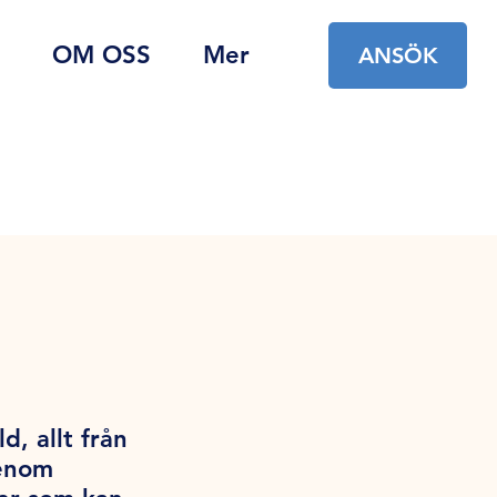
OM OSS
Mer
ANSÖK
d, allt från
Genom