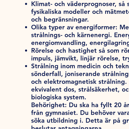
Klimat- och väderprognoser, så 
fysikaliska modeller och mätmeto
och begränsningar.
Olika typer av energiformer: Mek
strålnings- och kärnenergi. Ener
energiomvandling, energilagrin
Rörelse och hastighet så som rö
impuls, jämvikt, linjär rörelse, 
Strålning inom medicin och tekn
sönderfall, joniserande strålning
och elektromagnetisk strålning
ekvivalent dos, strålsäkerhet, 
biologiska system.
Behörighet:
Du ska ha fyllt 20 år
från gymnasiet. Du behöver var
söka utbildning i. Detta är på 
beslutar antagningarna.