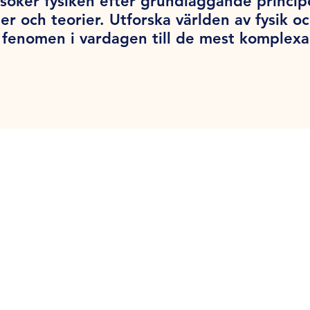
söker fysiken efter grundläggande princi
er och teorier. Utforska världen av fysik o
la fenomen i vardagen till de mest komplex