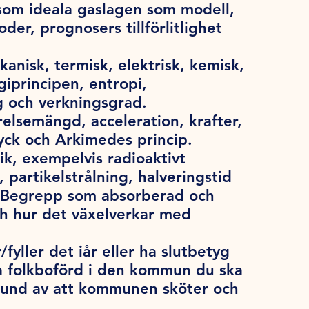
som ideala gaslagen som modell,
der, prognosers tillförlitlighet
anisk, termisk, elektrisk, kemisk,
giprincipen, entropi,
g och verkningsgrad.
relsemängd, acceleration, krafter,
tryck och Arkimedes princip.
ik, exempelvis radioaktivt
, partikelstrålning, halveringstid
. Begrepp som absorberad och
och hur det växelverkar med
/fyller det iår eller ha slutbetyg
a folkboförd i den kommun du ska
grund av att kommunen sköter och