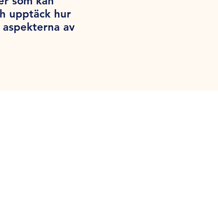
per som kan
ch upptäck hur
a aspekterna av