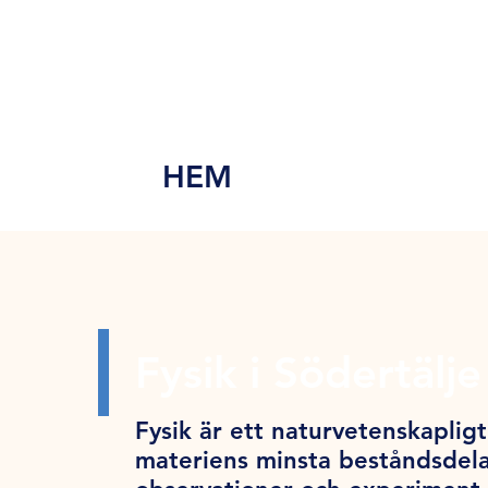
MEN
Y
HEM
Fysik i Södertälje
Fysik är ett naturvetenskapligt 
materiens minsta beståndsdela