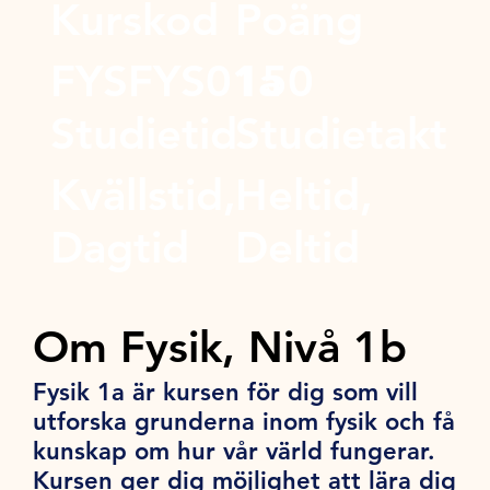
Kurskod
Poäng
FYSFYS01a
150
Studietid
Studietakt
Kvällstid,
Heltid,
Dagtid
Deltid
Om Fysik, Nivå 1b
Fysik 1a är kursen för dig som vill
utforska grunderna inom fysik och få
kunskap om hur vår värld fungerar.
Kursen ger dig möjlighet att lära dig