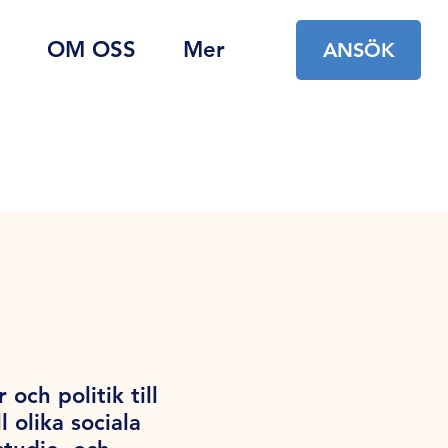
OM OSS
Mer
ANSÖK
ch politik till
 olika sociala