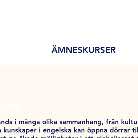
ÄMNESKURSER
tuna
nds i många olika sammanhang, från kultur o
 kunskaper i engelska kan öppna dörrar till