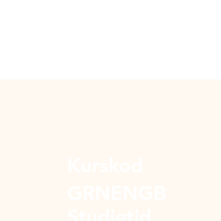
Kurskod
GRNENGB
Studietid