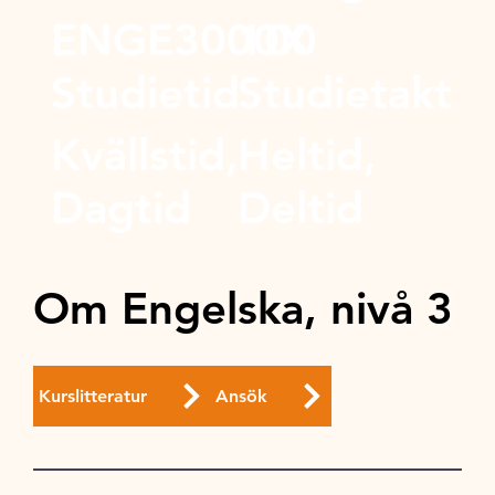
ENGE3000X
100
Studietid
Studietakt
Kvällstid,
Heltid,
Dagtid
Deltid
Om Engelska, nivå 3
Kurslitteratur
Ansök