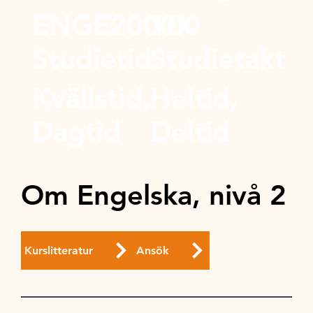
ENGE2000X
100
Studietid
Studietakt
Kvällstid,
Heltid,
Dagtid
Deltid
Om Engelska, nivå 2
Kurslitteratur
Ansök